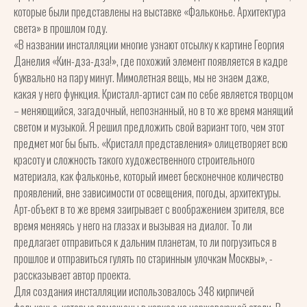
которые были представлены на выставке «Фальконье. Архитектура
света» в прошлом году.
«В названии инсталляции многие узнают отсылку к картине Георгия
Данелия «Кин-дза-дза!», где похожий элемент появляется в кадре
буквально на пару минут. Мимолетная вещь, мы не знаем даже,
какая у него функция. Кристалл-артист сам по себе является творцом
– меняющийся, загадочный, непознанный, но в то же время манящий
светом и музыкой. Я решил предложить свой вариант того, чем этот
предмет мог бы быть. «Кристалл представления» олицетворяет всю
красоту и сложность такого художественного строительного
материала, как фальконье, который имеет бесконечное количество
проявлений, вне зависимости от освещения, погоды, архитектуры.
Арт-объект в то же время заигрывает с воображением зрителя, все
время меняясь у него на глазах и вызывая на диалог. То ли
предлагает отправиться к дальним планетам, то ли погрузиться в
прошлое и отправиться гулять по старинным улочкам Москвы», -
рассказывает автор проекта.
Для создания инсталляции использовалось 348 кирпичей