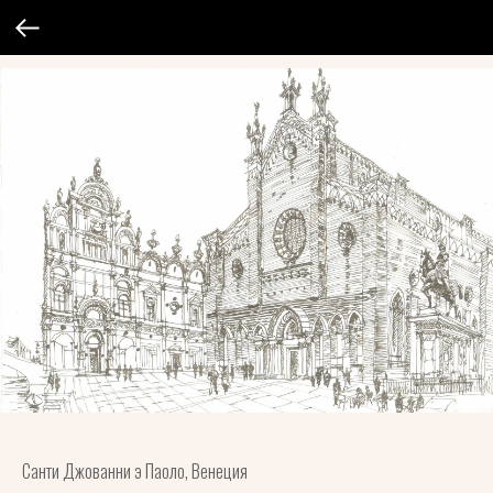
Cанти Джованни э Паоло, Венеция