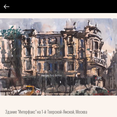
Здание "Интерфакс" на 1-й Тверской-Ямской, Москва